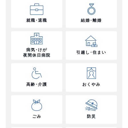
就職･退職
結婚･離婚
病気･けが
引越し･住まい
夜間休日病院
高齢･介護
おくやみ
ごみ
防災