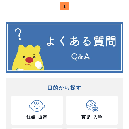
1
目的から探す
妊娠･出産
育児･入学